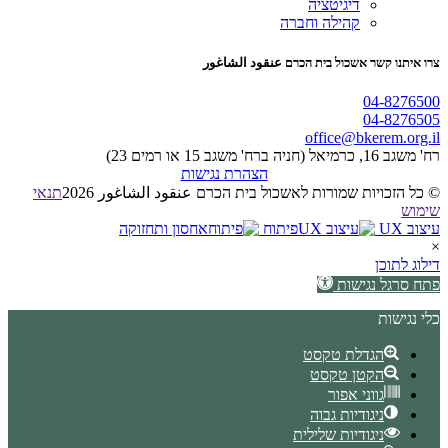
דיגיטציה
קהילה וחברה
צרו איתנו קשר אשכול בית הכרם عنقود الشاغور
04-8276500
04-8276505
office@bkerem.org.il
רח' משגב 16, כרמיאל (חניה ברח' משגב 15 או רמים 23)
הצהרת נגישות
© כל הזכויות שמורות לאשכול בית הכרם عنقود الشاغور 2026
תנאי
שימוש
עיצוב UX
פיתוח
אחסון ותחזוקה
×
דילוג לתוכן
פתח סרגל נגישות
כלי נגישות
הגדלת טקסט
הקטן טקסט
גווני אפור
ניגודיות גבוה
ניגודיות שלילית