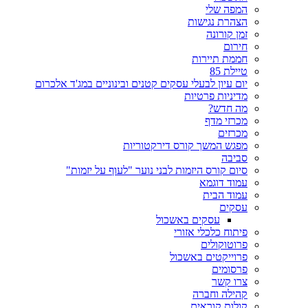
המפה שלי
הצהרת נגישות
זמן קורונה
חירום
חממת תיירות
טיילת 85
יום עיון לבעלי עסקים קטנים ובינוניים במג'ד אלכרום
מדיניות פרטיות
מה חדש?
מכרזי מדף
מכרזים
מפגש המשך קורס דירקטוריות
סביבה
סיום קורס היזמות לבני נוער "לעוף על יזמות"
עמוד דוגמא
עמוד הבית
עסקים
עסקים באשכול
פיתוח כלכלי אזורי
פרוטוקולים
פרוייקטים באשכול
פרסומים
צרו קשר
קהילה וחברה
קולות קוראים